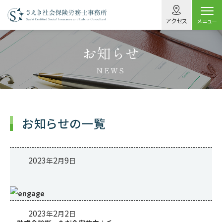
アクセス
メニュー
お知らせ
NEWS
お知らせの一覧
2023
2
9
年
月
日
2023
2
2
年
月
日