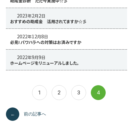
助成金診断 ただ今実施中☆彡
2023
2
2
年
月
日
おすすめの助成金 活用されてますか☆彡
2022
12
8
年
月
日
必見! パワハラへの対策はお済みですか
2022
9
9
年
月
日
ホームページをリニューアルしました。
投
1
2
3
4
稿
←
前の記事へ
ナ
ビ